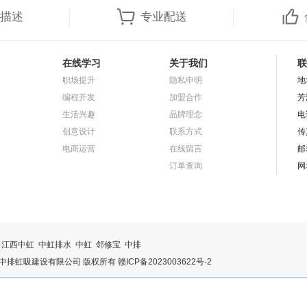
描述
专业配送
在线学习
关于我们
联
职场提升
隐私申明
地
编程开发
加盟合作
芳
生活兴趣
品牌理念
电
创意设计
联系方式
传
电商运营
在线留言
邮
订单查询
网
江西中虹
中虹排水
中虹
邻修宝
中排
024 江西中排虹吸建设有限公司 版权所有
赣ICP备2023003622号-2