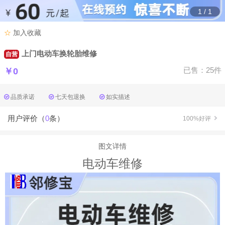
1
/
1
☆
加入收藏
上门电动车换轮胎维修
自营
￥0
已售：25件
品质承诺
七天包退换
如实描述
用户评价（
0
条）
100%好评
图文详情
电动车维修