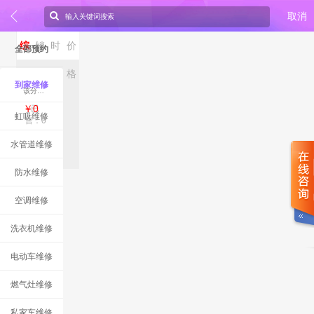
取消
综
销
时
价
全部预约
合
量
间
格
到家维修
该分类下暂无商品
￥0
已
虹吸维修
售：0
水管道维修
防水维修
空调维修
洗衣机维修
电动车维修
燃气灶维修
私家车维修